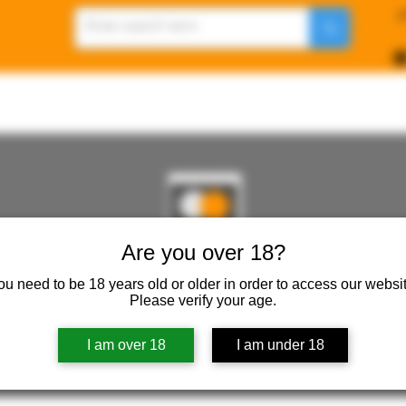
p
Are you over 18?
REWORKSHOP ( ONLINE STORE )人形工房 オン
ou need to be 18 years old or older in order to access our websit
Please verify your age.
ureWorkShop Offical On-line Store ( Show In Price is 
I am over 18
I am under 18