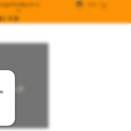
angywfws@gmail.co
ログイン
m
ラインストア
e.
USD )