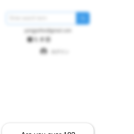
pangywfws@gmail.com
ログイン