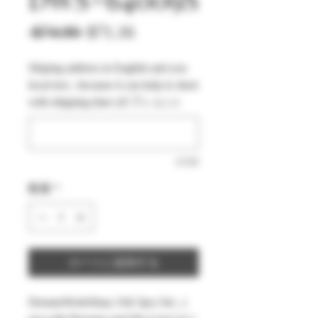
通
セ
 $74.90 
$71.16
常
ー
Shiping address in English and you
価
ル
local text , because it can help to short
格
価
with shipping time (オプション)
格
0/500
数量
*
カートに追加する
DreamsWorkShop 1/64 3pcs Set , (