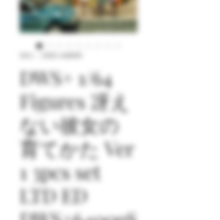
SKU： DWS+64009S
DWS+ 1/64
Figures 冴え
ない彼女の
育てかた Ver
1 3pcs set
LTD ED
DWS+64009S