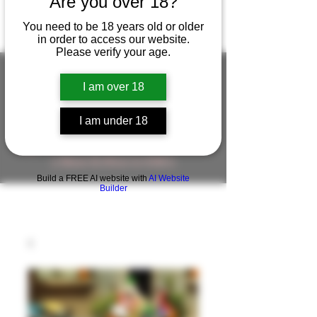
Are you over 18?
You need to be 18 years old or older
in order to access our website.
Please verify your age.
I am over 18
FIGUREWORKSHOP ( ONLINE
I am under 18
STORE )人形工房 オンラインストア
FigureWorkShop Offical On-line Store
( Show In Price is USD )
Build a FREE AI website with
AI Website
Builder