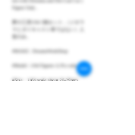
not with Diorama and Die-Cast Car )
Figure Only .
夢の工房1/64 3個セット ,（ジオラ
マとダイキャスト車ではない）人
形のみ。
#MAKE : DreamsWorkShop
#Model : 1/64 Figures 1( Pcs only )
#Size：1/64 scale about 26-29mm
High
#Metarial : Resin and Hand Painting
Item
#Sale Date : AUG2022